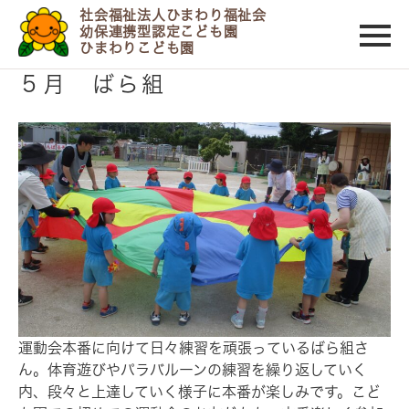
社会福祉法人ひまわり福祉会
幼保連携型認定こども園
ひまわりこども園
2026/05/29
５月 ばら組
運動会本番に向けて日々練習を頑張っているばら組さ
ん。体育遊びやパラバルーンの練習を繰り返していく
内、段々と上達していく様子に本番が楽しみです。こど