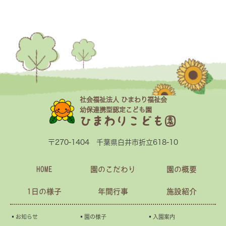
社会福祉法人 ひまわり福祉会
幼保連携型認定こども園
ひまわりこども園
〒270-1404 千葉県白井市折立618-10
HOME
園のこだわり
園の概要
1日の様子
年間行事
施設紹介
▪︎お知らせ
▪︎園の様子
▪︎入園案内