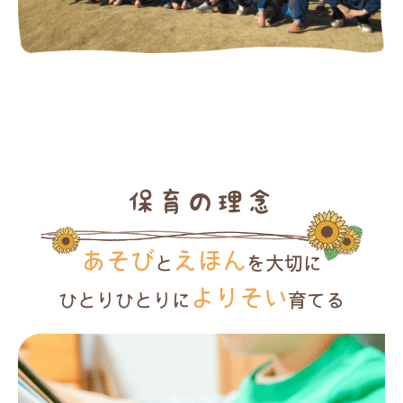
保育の理念
あそび
えほん
と
を大切に
よりそい
ひとりひとりに
育てる