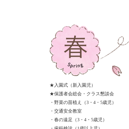
★入園式（新入園児）
★保護者会総会・クラス懇談会
・野菜の苗植え（3・4・5歳児）
・交通安全教室
・春の遠足（3・4・5歳児）
・歯科検診（1歳以上児）