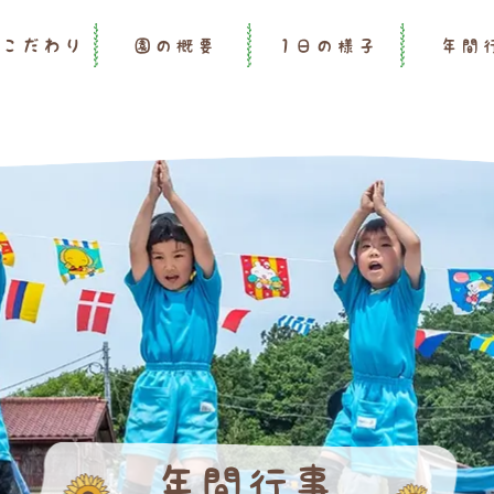
のこだわり
園の概要
1日の様子
年間
年間行事