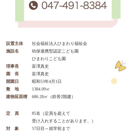
設置主体
社会福祉法人ひまわり福祉会
施設名
幼保連携型認定こども園
ひまわりこども園
理事長
富澤真史
園 長
富澤真史
開園日
昭和53年4月1日
敷 地
1384.09㎡
建物延面積
686.28㎡（鉄骨2階建）
定 員
85名（定員を超えて
受け入れすることがあります。）
対 象
57日目～就学前まで