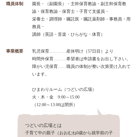
職員体制
園長・（副園長）・主幹保育教諭・副主幹保育教
諭・保育教諭・保育士・子育て支援員・
栄養士・調理師・嘱託医・嘱託薬剤師・事務員・用
務員・
講師（英語・音楽・ひらがな・体育）
事業概要
乳児保育…………産休明け（57日目）より
時間外保育………希望者は申請書をお出し下さい。
障がい児保育……職員の体制が整い次第受け入れて
います。
ひまわりルーム（つどいの広場）
火・木・金 9:00～15:00
（12:00～13:00は閉所）
つどいの広場とは
子育て中の親子（おおむね0歳から就学前の子