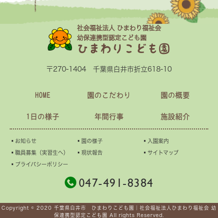
社会福祉法人 ひまわり福祉会
幼保連携型認定こども園
ひまわりこども園
〒270-1404 千葉県白井市折立618-10
HOME
園のこだわり
園の概要
1日の様子
年間行事
施設紹介
▪︎お知らせ
▪︎園の様子
▪︎入園案内
▪︎職員募集（実習生へ）
▪︎現状報告
▪︎サイトマップ
▪︎プライバシーポリシー
047-491-8384
Copyright © 2020 千葉県白井市 ひまわりこども園｜社会福祉法人ひまわり福祉会 幼
保連携型認定こども園 All rights Reserved.