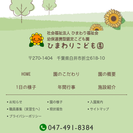
社会福祉法人 ひまわり福祉会
幼保連携型認定こども園
ひまわりこども園
〒270-1404 千葉県白井市折立618-10
HOME
園のこだわり
園の概要
1日の様子
年間行事
施設紹介
▪︎お知らせ
▪︎園の様子
▪︎入園案内
▪︎職員募集（実習生へ）
▪︎現状報告
▪︎サイトマップ
▪︎プライバシーポリシー
047-491-8384