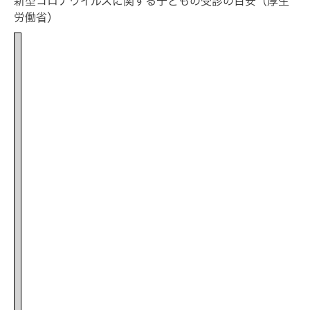
新型コロナウイルスに関する子どもの受診の目安（厚生
労働省）