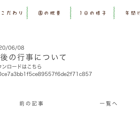
のこだわり
園の概要
1日の様子
年間
20/06/08
今後の行事について
ウンロードはこちら
0ce7a3bb1f5ce89557f6de2f71c857
前の記事
一覧へ