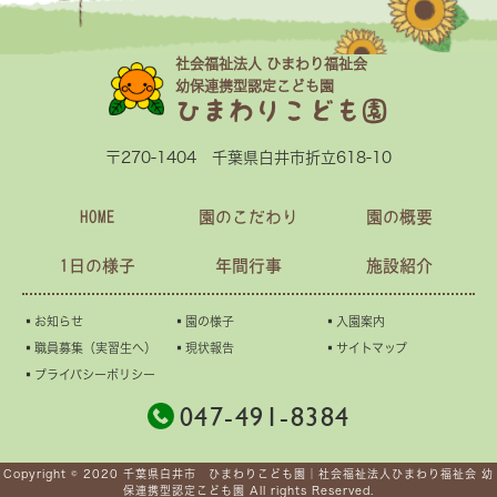
社会福祉法人 ひまわり福祉会
幼保連携型認定こども園
ひまわりこども園
〒270-1404 千葉県白井市折立618-10
HOME
園のこだわり
園の概要
1日の様子
年間行事
施設紹介
▪︎お知らせ
▪︎園の様子
▪︎入園案内
▪︎職員募集（実習生へ）
▪︎現状報告
▪︎サイトマップ
▪︎プライバシーポリシー
047-491-8384
Copyright © 2020 千葉県白井市 ひまわりこども園｜社会福祉法人ひまわり福祉会 幼
保連携型認定こども園 All rights Reserved.