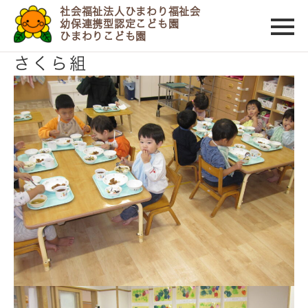
社会福祉法人ひまわり福祉会
幼保連携型認定こども園
ひまわりこども園
2023/11/29
さくら組