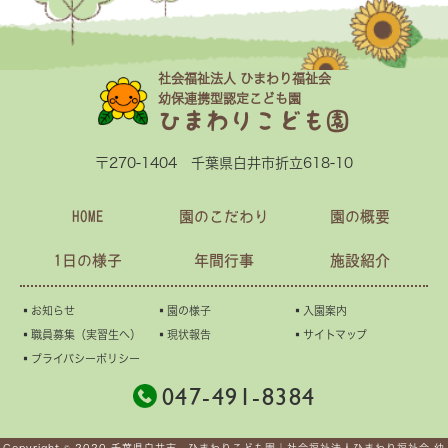
社会福祉法人 ひまわり福祉会
幼保連携型認定こども園
ひまわりこども園
〒270-1404 千葉県白井市折立618-10
HOME
園のこだわり
園の概要
1日の様子
年間行事
施設紹介
▪︎お知らせ
▪︎園の様子
▪︎入園案内
▪︎職員募集（実習生へ）
▪︎現状報告
▪︎サイトマップ
▪︎プライバシーポリシー
047-491-8384
Copyright © 2020 千葉県白井市 ひまわりこども園｜社会福祉法人ひまわり福祉会 幼