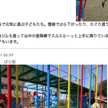
外で元気に遊ぶ子どもたち。雲梯でぶら下がったり、たぐり渡
。
角ジムも登っては中の登降棒でスルスル～っと上手に降りてい
子もいます。
1.05.07
月 ばら組