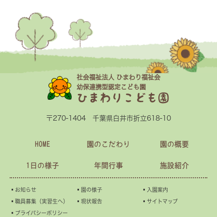
社会福祉法人 ひまわり福祉会
幼保連携型認定こども園
ひまわりこども園
〒270-1404 千葉県白井市折立618-10
HOME
園のこだわり
園の概要
1日の様子
年間行事
施設紹介
▪︎お知らせ
▪︎園の様子
▪︎入園案内
▪︎職員募集（実習生へ）
▪︎現状報告
▪︎サイトマップ
▪︎プライバシーポリシー