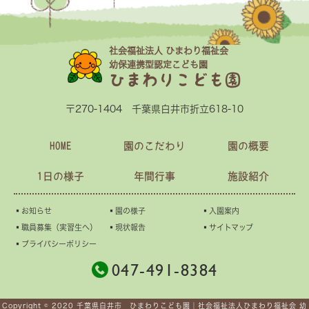
社会福祉法人 ひまわり福祉会
幼保連携型認定こども園
ひまわりこども園
〒270-1404 千葉県白井市折立618-10
HOME
園のこだわり
園の概要
1日の様子
年間行事
施設紹介
▪︎お知らせ
▪︎園の様子
▪︎入園案内
▪︎職員募集（実習生へ）
▪︎現状報告
▪︎サイトマップ
▪︎プライバシーポリシー
047-491-8384
Copyright © 2020 千葉県白井市 ひまわりこども園｜社会福祉法人ひまわり福祉会 幼