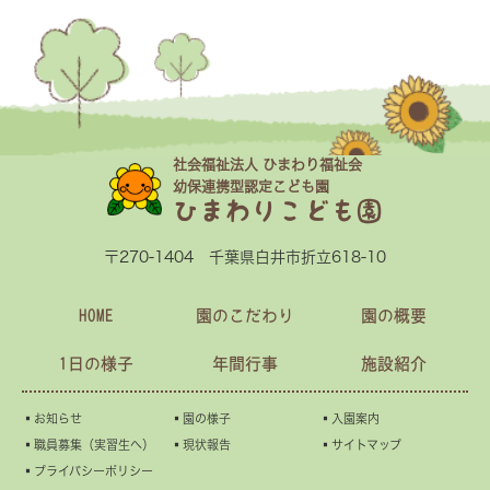
社会福祉法人 ひまわり福祉会
幼保連携型認定こども園
ひまわりこども園
〒270-1404 千葉県白井市折立618-10
HOME
園のこだわり
園の概要
1日の様子
年間行事
施設紹介
▪︎お知らせ
▪︎園の様子
▪︎入園案内
▪︎職員募集（実習生へ）
▪︎現状報告
▪︎サイトマップ
▪︎プライバシーポリシー