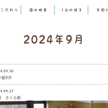
のこだわり
園の概要
1日の様子
年間
2024年9月
4.09.30
り組9月
4.09.27
月 さくら組