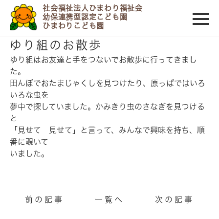
社会福祉法人ひまわり福祉会
幼保連携型認定こども園
ひまわりこども園
2018/05/31
ゆり組のお散歩
ゆり組はお友達と手をつないでお散歩に行って
きまし
た。
田んぼでおたまじゃくしを見つけたり、原っぱではいろ
いろな虫を
夢中で探していました。かみきり虫のさなぎを見つける
と
「見せて 見せて」と言って、みんなで興味を持ち、順
番に覗いて
いました。
前の記事
一覧へ
次の記事