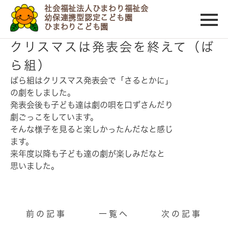
社会福祉法人ひまわり福祉会
幼保連携型認定こども園
ひまわりこども園
2018/12/28
クリスマスは発表会を終えて（ば
ら組）
ばら組はクリスマス発表会で「さるとかに」
の劇をしました。
発表会後も子ども達は劇の唄を口ずさんだり
劇ごっこをしています。
そんな様子を見ると楽しかったんだなと感じ
ます。
来年度以降も子ども達の劇が楽しみだなと
思いました。
前の記事
一覧へ
次の記事