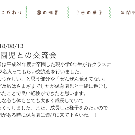
のこだわり
園の概要
1日の様子
年間
18/08/13
卒園児との交流会
日は平成24年度に卒園した現小学6年生が各クラスに
～2名入ってもらい交流会を行いました。
なつかしい」と思う部分や「ぜんぜん覚えてない」
ど反応はさまざまでしたが保育園児と一緒に過ごし
べたことで良い経験ができたと思います。
んな心も体もとても大きく成長していて
っくりしました。また、成長した様子をみたいので
間がある時に保育園に遊びに来て下さいね
！！