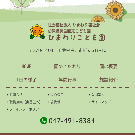
社会福祉法人 ひまわり福祉会
幼保連携型認定こども園
ひまわりこども園
〒270-1404 千葉県白井市折立618-10
HOME
園のこだわり
園の概要
1日の様子
年間行事
施設紹介
▪︎お知らせ
▪︎園の様子
▪︎入園案内
▪︎職員募集（実習生へ）
▪︎現状報告
▪︎サイトマップ
▪︎プライバシーポリシー
047-491-8384