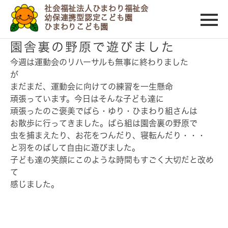
社会福祉法人ひまわり福祉会
幼保連携型認定こども園
ひまわりこども園
2017/09/29
園舎裏の野原で遊びました
今週は運動会のリハーサルも無事に終わりました
が
まだまだ、運動会に向けての練習を一生懸命
頑張っています。今日はそんな子ども達に
頑張ったのご褒美でばら・ゆり・ひまわり組さんは
お散歩に行ってきました。ばら組は園舎裏の野原で
虫を捕まえたり、お花をつんだり、寝転んだり・・・
と羽をのばして自由に遊びました。
子ども達の笑顔にこのような時間もすごく大切だと改め
て
感じました。