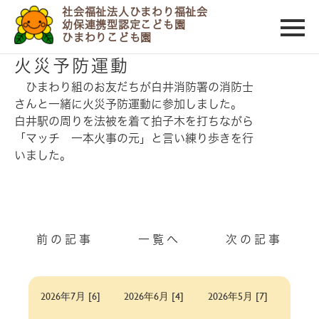
社会福祉法人ひまわり福祉会
幼保連携型認定こども園
ひまわりこども園
2018/12/05
火災予防運動
ひまわり組のお友だちが白井消防署の消防士
さんと一緒に火災予防運動に参加しました。
白井駅の周りを法被を着て拍子木を打ちながら
「マッチ 一本火事の元」と言い練り歩きを行
いました。
前の記事
一覧へ
次の記事
2026年7月 [6]
2026年6月 [4]
2026年5月 [7]