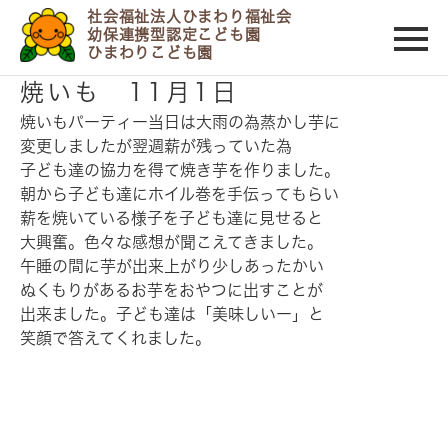
社会福祉法人ひまわり福祉会
幼保連携型認定こども園
ひまわりこども園
2019/11/07
焼いも 11月1日
焼いもパーティー当日は大雨の為蒸かし芋に
変更しましたが翌週薪が残っていた為
子ども達の協力を得て焼き芋を作りました。
朝から子ども達にホイル巻を手伝ってもらい
薪を焼いている様子を子ども達に見せると
大興奮。色々な感想が聞こえてきました。
午睡の間に芋が出来上がり少しあったかい
ぬくもりがあるお芋をおやつに出すことが
出来ました。子ども達は「美味しいー」と
笑顔で答えてくれました。