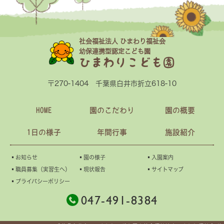
社会福祉法人 ひまわり福祉会
幼保連携型認定こども園
ひまわりこども園
〒270-1404 千葉県白井市折立618-10
HOME
園のこだわり
園の概要
1日の様子
年間行事
施設紹介
▪︎お知らせ
▪︎園の様子
▪︎入園案内
▪︎職員募集（実習生へ）
▪︎現状報告
▪︎サイトマップ
▪︎プライバシーポリシー
047-491-8384