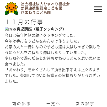
社会福祉法人ひまわり福祉会
幼保連携型認定こども園
ひまわりこども園
2012/11/10
１１月の行事
育児講座（親子クッキング）
今日は毎年恒例の親子クッキングでした。
今年は手打ちうどんをみんなで作りました。
お家の人と一緒になので子ども達は大はしゃぎで楽しそ
うにうどんをこねたり伸ばしたりしていました。
少しお外で遊んだあとお待ちかねのうどんを思い思いに
食べました。
「おかわり」をたくさんして頂き出来栄えは上々のよう
でした。参加して頂いた保護者の皆様ありがとうござい
ました。
前の記事
一覧へ
次の記事