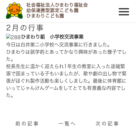
社会福祉法人ひまわり福祉会
幼保連携型認定こども園
ひまわりこども園
2014/02/04
2月の行事
ひまわり組 小学校交流事業
今日は白井第二小学校へ交流事業に行きました。
ひまわりは就学前とあってかなり興味があった様子でし
た。
校長先生に温かく迎えられ1年生の教室に入った途端緊
張で固まっている子もいましたが、歌や劇の出し物で緊
張がほぐれ製作活動も楽しくしました。最後に体育館に
いってじゃんけんゲームをしてとても有意義な内容でし
た。
前の記事
一覧へ
次の記事