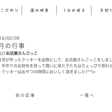
のこだわり
園の概要
1日の様子
年間
16/02/09
月の行事
お店屋さんごっこ
長児が作ったクッキーを品物にして、お店屋さんごっこをしま
。手作りのお財布を持って買いに来た子たちはちょっぴり照れ
。クッキーはおやつの時間においしく頂きました(^^)v
前の記事
一覧へ