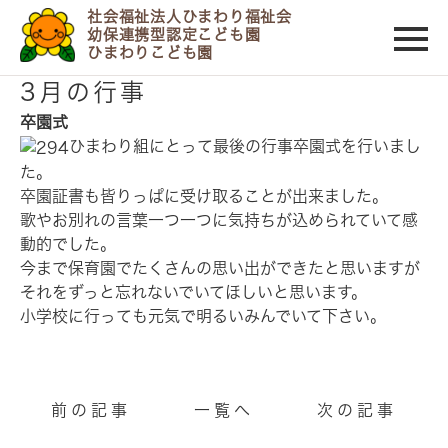
社会福祉法人ひまわり福祉会
幼保連携型認定こども園
ひまわりこども園
2014/03/15
3月の行事
卒園式
ひまわり組にとって最後の行事卒園式を行いまし
た。
卒園証書も皆りっぱに受け取ることが出来ました。
歌やお別れの言葉一つ一つに気持ちが込められていて感
動的でした。
今まで保育園でたくさんの思い出ができたと思いますが
それをずっと忘れないでいてほしいと思います。
小学校に行っても元気で明るいみんでいて下さい。
前の記事
一覧へ
次の記事