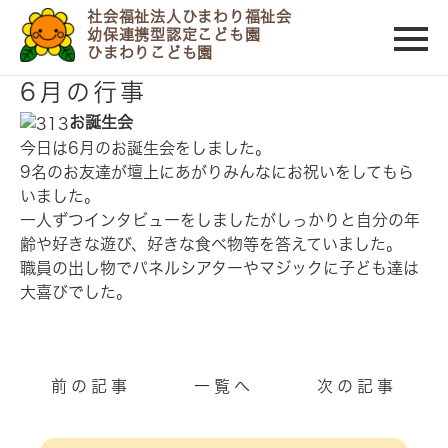
社会福祉法人ひまわり福祉会
幼保連携型認定こども園
ひまわりこども園
2014/06/11
6月の行事
お誕生会
今日は6月のお誕生会をしました。
9名のお友達が壇上にあがりみんなにお祝いをしてもら
いました。
一人ずつインタビューをしましたがしっかりと自分の年
齢や好きな遊び、好きな食べ物等を答えていました。
職員の出し物でパネルシアターやマジックに子ども達は
大喜びでした。
前の記事
一覧へ
次の記事