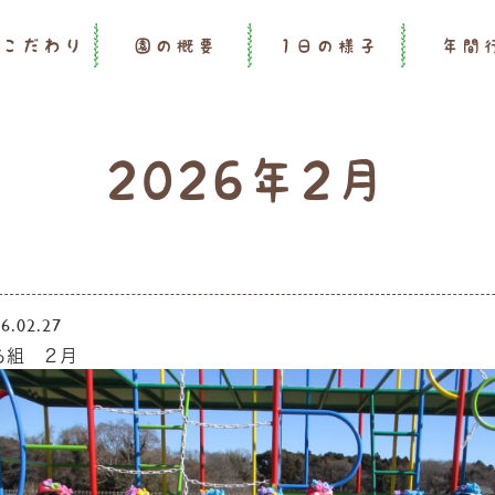
のこだわり
園の概要
1日の様子
年間
2026年2月
6.02.27
ら組 ２月