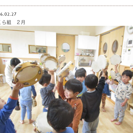
6.02.27
くら組 ２月